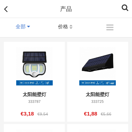
产品
全部
价格
太阳能壁灯
太阳能壁灯
333787
333725
€3,18
€1,88
€9,54
€5,66