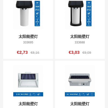
太阳能壁灯
太阳能壁灯
333695
333688
€2,73
€3,03
€8,16
€9,09
太阳能壁灯
太阳能壁灯