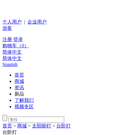
个人用户
|
企业用户
游客
注册
登录
购物车（
0
）
简体中文
简体中文
Spanish
首页
商城
资讯
新品
了解我们
视频专区
首页
>
商城
>
太阳能灯
>
台阶灯
台阶灯