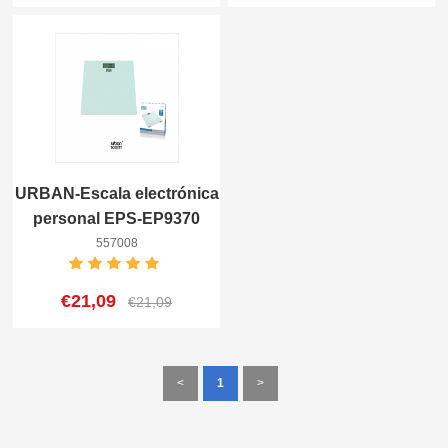
URBAN-Escala electrónica
personal EPS-EP9370
8433962557008
557008
€21,09
€21,09
<
1
>