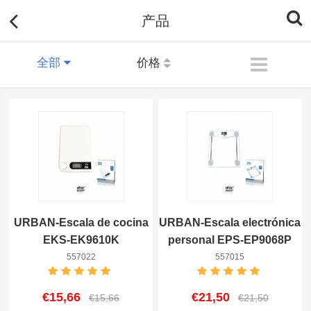
产品
全部
价格
URBAN-Escala de cocina
URBAN-Escala electrónica
EKS-EK9610K
personal EPS-EP9068P
8433962557022
8433962557015
557022
557015
€15,66
€21,50
€15,66
€21,50