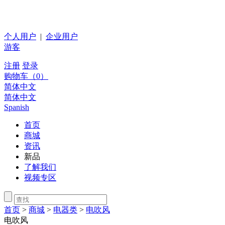
个人用户
|
企业用户
游客
注册
登录
购物车（
0
）
简体中文
简体中文
Spanish
首页
商城
资讯
新品
了解我们
视频专区
首页
>
商城
>
电器类
>
电吹风
电吹风