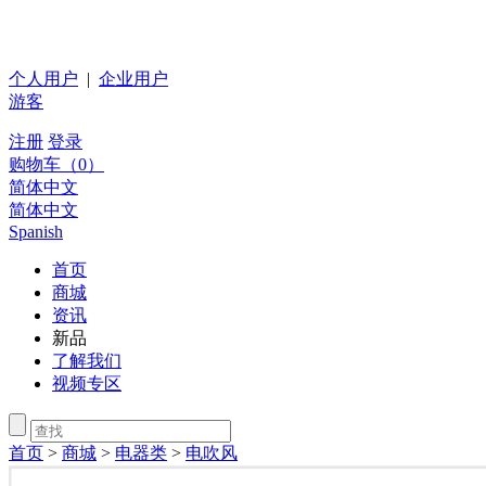
个人用户
|
企业用户
游客
注册
登录
购物车（
0
）
简体中文
简体中文
Spanish
首页
商城
资讯
新品
了解我们
视频专区
首页
>
商城
>
电器类
>
电吹风